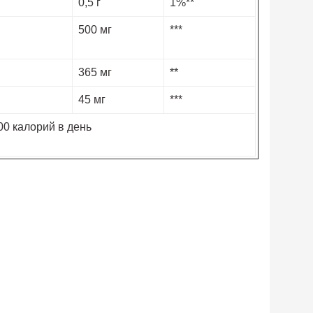
0,5 г
1%**
500 мг
***
365 мг
**
45 мг
***
00 калорий в день