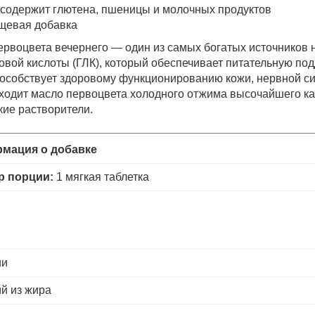
 содержит глютена, пшеницы и молочных продуктов
щевая добавка
ервоцвета вечернего — один из самых богатых источников
овой кислоты (ГЛК), который обеспечивает питательную п
пособствует здоровому функционированию кожи, нервной си
ходит масло первоцвета холодного отжима высочайшего кач
кие растворители.
мация о добавке
р порции:
1 мягкая таблетка
ии
й из жира