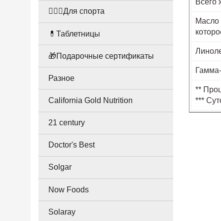
Всего 
🤸🏻‍♀️Для спорта
Масло 
которо
💊Таблетницы
Линоле
🎁Подарочные сертификаты
Гамма-
Разное
** Про
California Gold Nutrition
*** Су
21 century
Doctor's Best
Solgar
Now Foods
Solaray