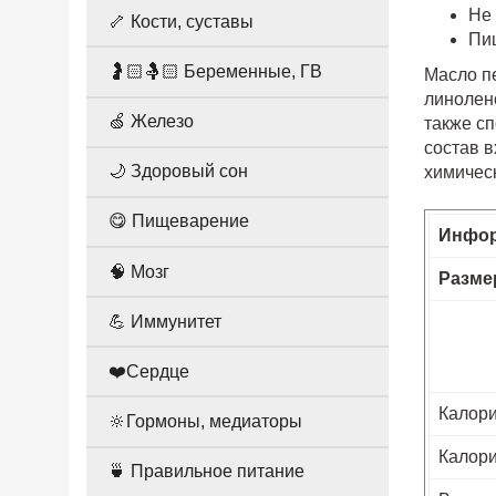
Не
🦴 Кости, суставы
Пи
🤰🏻🤱🏻 Беременные, ГВ
Масло п
линолен
🍏 Железо
также с
состав в
🌙 Здоровый сон
химичес
😋 Пищеварение
Инфор
🧠 Мозг
Разме
💪 Иммунитет
❤️Сердце
Калор
🔆Гормоны, медиаторы
Калори
🍵 Правильное питание