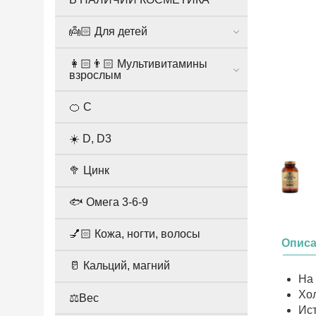
👼🏻 Для детей
👩🏻👨🏻 Мультивитамины
взрослым
🍊 С
☀️ D, D3
🥦 Цинк
🐟 Омега 3-6-9
💅🏻 Кожа, ногти, волосы
Опис
🥛 Кальций, магний
На 
Хо
⚖️Вес
Ис