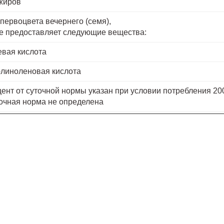
жиров
первоцвета вечернего (семя),
е предоставляет следующие вещества:
вая кислота
линоленовая кислота
цент от суточной нормы указан при условии потребления 20
точная норма не определена