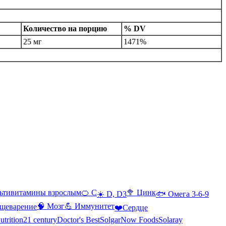
Количество на порцию
% DV
25 мг
1471%
ьтивитамины взрослым
🍊 С
🥦 Цинк
☀️ D, D3
🐟 Омега 3-6-9
🧠 Мозг
💪 Иммунитет
щеварение
❤️Сердце
utrition
21 century
Doctor's Best
Solgar
Now Foods
Solaray