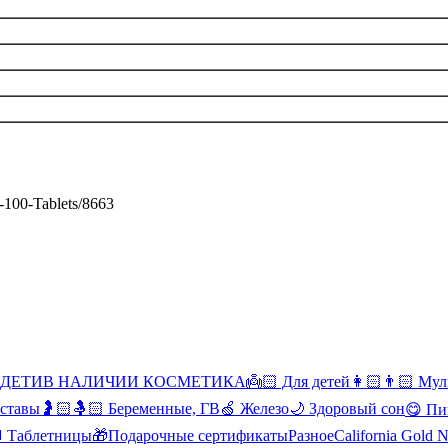
g-100-Tablets/8663
 ДЕТИ
В НАЛИЧИИ КОСМЕТИКА
👼🏻 Для детей
👩🏻👨🏻 Мул
уставы
🤰🏻🤱🏻 Беременные, ГВ
🍏 Железо
🌙 Здоровый сон
😋 Пи
Таблетницы
🎁Подарочные сертификаты
Разное
California Gold N