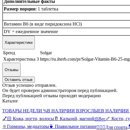
Дополнительные факты
Размер порции:
1 таблетка
Витамин В6 (в виде пиридоксина HCl)
DV = ежедневное значение
Характеристики
Бренд
Solgar
Характеристика 3
https://ru.iherb.com/pr/Solgar-Vitamin-B6-25-m
Отзывы
Оставить отзыв
Отзыв успешно отправлен.
Он будет проверен администратором перед публикацией.
Перед публикацией отзывы проходят модерацию
Каталог
ТОВАРЫ НЕДЕЛИ %
В НАЛИЧИИ ВЗРОСЛЫЕ
В НАЛИЧИИ
💅🏻 Кожа, ногти, волосы
🥛 Кальций, магний
🦴 Кости, с
⚖️Вес
🔆Гормоны, медиаторы
🍵 Правильное питание

🤸🏻‍♀️Для спорта