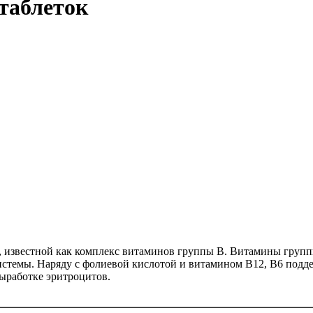
 таблеток
 известной как комплекс витаминов группы B. Витамины группы
истемы. Наряду с фолиевой кислотой и витамином B12, B6 подд
выработке эритроцитов.