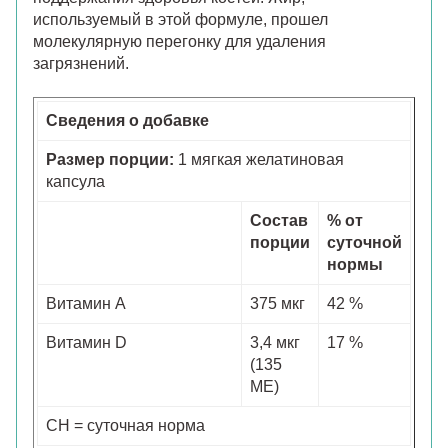
используемый в этой формуле, прошел
молекулярную перегонку для удаления
загрязнений.
Сведения о добавке
Размер порции:
1 мягкая желатиновая
капсула
Состав
% от
порции
суточной
нормы
Витамин A
375 мкг
42 %
Витамин D
3,4 мкг
17 %
(135
МЕ)
СН = суточная норма