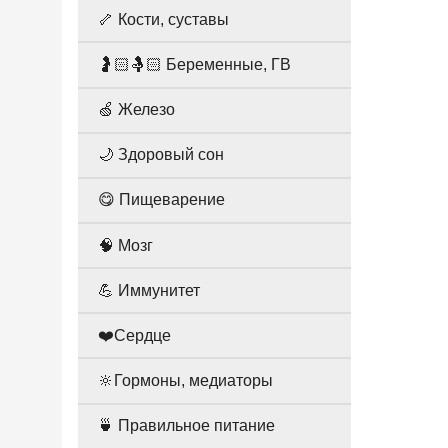
🦴 Кости, суставы
🤰🏻🤱🏻 Беременные, ГВ
🍏 Железо
🌙 Здоровый сон
😋 Пищеварение
🧠 Мозг
💪 Иммунитет
❤️Сердце
🔆Гормоны, медиаторы
🍵 Правильное питание