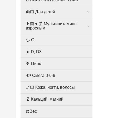
👼🏻 Для детей
👩🏻👨🏻 Мультивитамины
взрослым
🍊 С
☀️ D, D3
🥦 Цинк
🐟 Омега 3-6-9
💅🏻 Кожа, ногти, волосы
🥛 Кальций, магний
⚖️Вес