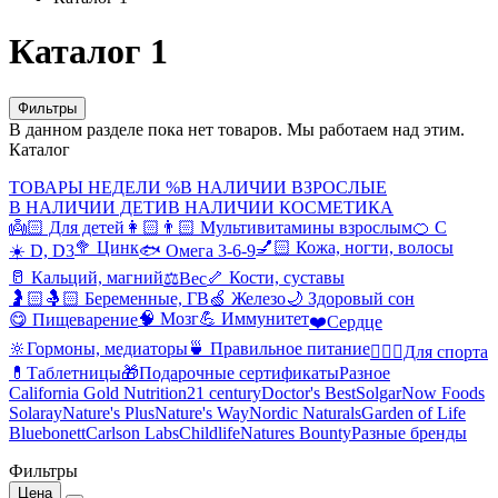
Каталог 1
Фильтры
В данном разделе пока нет товаров. Мы работаем над этим.
Каталог
ТОВАРЫ НЕДЕЛИ %
В НАЛИЧИИ ВЗРОСЛЫЕ
В НАЛИЧИИ ДЕТИ
В НАЛИЧИИ КОСМЕТИКА
👼🏻 Для детей
👩🏻👨🏻 Мультивитамины взрослым
🍊 С
🥦 Цинк
💅🏻 Кожа, ногти, волосы
☀️ D, D3
🐟 Омега 3-6-9
🥛 Кальций, магний
🦴 Кости, суставы
⚖️Вес
🤰🏻🤱🏻 Беременные, ГВ
🍏 Железо
🌙 Здоровый сон
🧠 Мозг
💪 Иммунитет
😋 Пищеварение
❤️Сердце
🔆Гормоны, медиаторы
🍵 Правильное питание
🤸🏻‍♀️Для спорта
💊Таблетницы
🎁Подарочные сертификаты
Разное
California Gold Nutrition
21 century
Doctor's Best
Solgar
Now Foods
Solaray
Nature's Plus
Nature's Way
Nordic Naturals
Garden of Life
Bluebonett
Carlson Labs
Childlife
Natures Bounty
Разные бренды
Фильтры
Цена