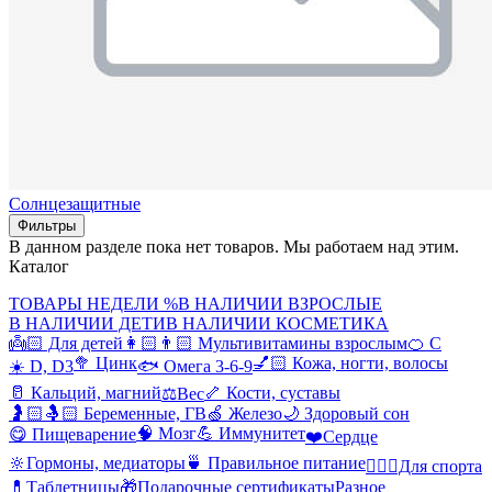
Солнцезащитные
Фильтры
В данном разделе пока нет товаров. Мы работаем над этим.
Каталог
ТОВАРЫ НЕДЕЛИ %
В НАЛИЧИИ ВЗРОСЛЫЕ
В НАЛИЧИИ ДЕТИ
В НАЛИЧИИ КОСМЕТИКА
👼🏻 Для детей
👩🏻👨🏻 Мультивитамины взрослым
🍊 С
🥦 Цинк
💅🏻 Кожа, ногти, волосы
☀️ D, D3
🐟 Омега 3-6-9
🥛 Кальций, магний
🦴 Кости, суставы
⚖️Вес
🤰🏻🤱🏻 Беременные, ГВ
🍏 Железо
🌙 Здоровый сон
🧠 Мозг
💪 Иммунитет
😋 Пищеварение
❤️Сердце
🔆Гормоны, медиаторы
🍵 Правильное питание
🤸🏻‍♀️Для спорта
💊Таблетницы
🎁Подарочные сертификаты
Разное