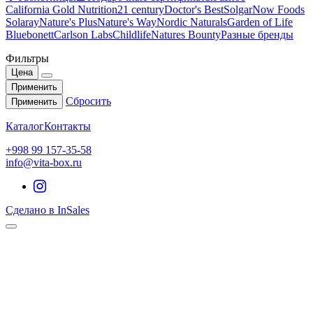
California Gold Nutrition
21 century
Doctor's Best
Solgar
Now Foods
Solaray
Nature's Plus
Nature's Way
Nordic Naturals
Garden of Life
Bluebonett
Carlson Labs
Childlife
Natures Bounty
Разные бренды
Фильтры
Цена
Применить
Сбросить
Применить
Каталог
Контакты
+998 99 157-35-58
info@vita-box.ru
Сделано в InSales