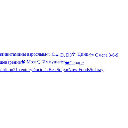
ьтивитамины взрослым
🍊 С
🥦 Цинк
☀️ D, D3
🐟 Омега 3-6-9
🧠 Мозг
💪 Иммунитет
щеварение
❤️Сердце
utrition
21 century
Doctor's Best
Solgar
Now Foods
Solaray