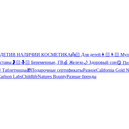
 ДЕТИ
В НАЛИЧИИ КОСМЕТИКА
👼🏻 Для детей
👩🏻👨🏻 Мул
уставы
🤰🏻🤱🏻 Беременные, ГВ
🍏 Железо
🌙 Здоровый сон
😋 Пи
Таблетницы
🎁Подарочные сертификаты
Разное
California Gold N
arlson Labs
Childlife
Natures Bounty
Разные бренды