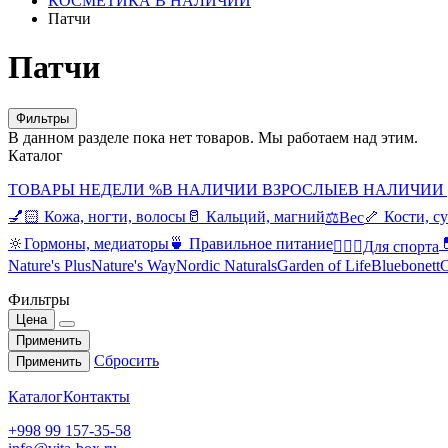
КОСМЕТИКА В НАЛИЧИИ
Патчи
Патчи
Фильтры
В данном разделе пока нет товаров. Мы работаем над этим.
Каталог
ТОВАРЫ НЕДЕЛИ %
В НАЛИЧИИ ВЗРОСЛЫЕ
В НАЛИЧИИ
💅🏻 Кожа, ногти, волосы
🥛 Кальций, магний
🦴 Кости, с
⚖️Вес
🔆Гормоны, медиаторы
🍵 Правильное питание

🤸🏻‍♀️Для спорта
Nature's Plus
Nature's Way
Nordic Naturals
Garden of Life
Bluebonett
C
Фильтры
Цена
Применить
Сбросить
Применить
Каталог
Контакты
+998 99 157-35-58