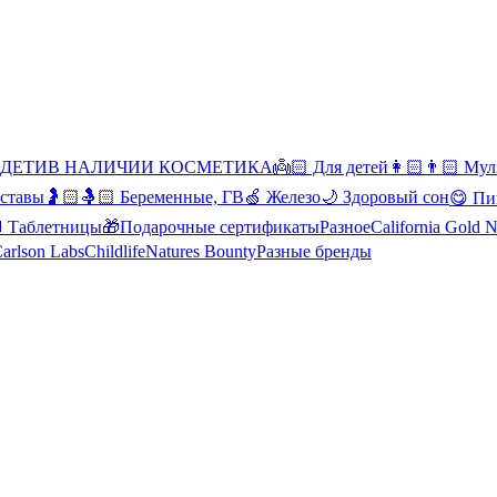
 ДЕТИ
В НАЛИЧИИ КОСМЕТИКА
👼🏻 Для детей
👩🏻👨🏻 Мул
уставы
🤰🏻🤱🏻 Беременные, ГВ
🍏 Железо
🌙 Здоровый сон
😋 Пи
Таблетницы
🎁Подарочные сертификаты
Разное
California Gold N
arlson Labs
Childlife
Natures Bounty
Разные бренды