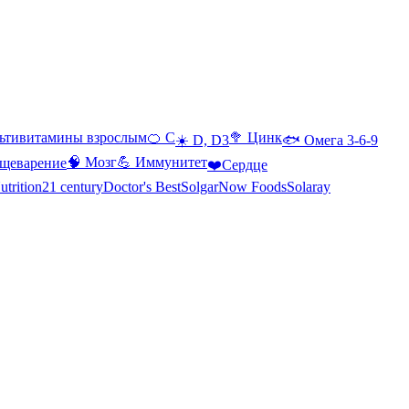
ьтивитамины взрослым
🍊 С
🥦 Цинк
☀️ D, D3
🐟 Омега 3-6-9
🧠 Мозг
💪 Иммунитет
щеварение
❤️Сердце
utrition
21 century
Doctor's Best
Solgar
Now Foods
Solaray