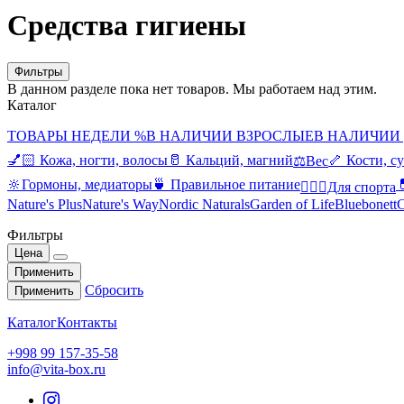
Средства гигиены
Фильтры
В данном разделе пока нет товаров. Мы работаем над этим.
Каталог
ТОВАРЫ НЕДЕЛИ %
В НАЛИЧИИ ВЗРОСЛЫЕ
В НАЛИЧИИ
💅🏻 Кожа, ногти, волосы
🥛 Кальций, магний
🦴 Кости, с
⚖️Вес
🔆Гормоны, медиаторы
🍵 Правильное питание

🤸🏻‍♀️Для спорта
Nature's Plus
Nature's Way
Nordic Naturals
Garden of Life
Bluebonett
C
Фильтры
Цена
Применить
Сбросить
Применить
Каталог
Контакты
+998 99 157-35-58
info@vita-box.ru